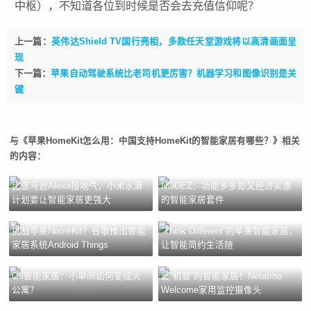
中枢），不知道各位到时候是否会去充值信仰呢？
上一篇：
英伟达Shield TV国行亮相，多款任天堂游戏将以高清画面呈
现
下一篇：
苹果自动驾驶系统比老司机更厉害？机器学习和图像识别是关
键
与《苹果HomeKit怎么用：中国支持HomeKit的智能家居有哪些？》相关
的内容：
比亚马逊Alexa接地气，小米水滴
NODEZ：功能多多却又经济实惠
计划要让智能家居更强大
的智能家居套件
挑战苹果HomeKit？谷歌推出智能
“Think Different”的苹果智能家居，
家居系统Android Things
让智能简约生活随
Ori智能家居：小单间如何变成大
最“机智”的智能家居！Netatmo
公寓？
Welcome家用监控摄像头