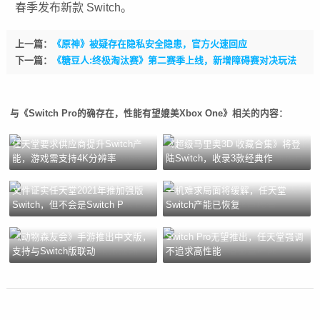
春季发布新款 Switch。
上一篇：
《原神》被疑存在隐私安全隐患，官方火速回应
下一篇：
《糖豆人:终极淘汰赛》第二赛季上线，新增障碍赛对决玩法
与《Switch Pro的确存在，性能有望媲美Xbox One》相关的内容：
任天堂要求供应商提升Switch产
《超级马里奥3D 收藏合集》将登
能，游戏需支持4K分辨率
陆Switch，收录3款经典作
文件证实任天堂2021年推加强版
一机难求局面将缓解，任天堂
Switch，但不会是Switch P
Switch产能已恢复
《动物森友会》手游推出中文版，
Switch Pro无望推出，任天堂强调
支持与Switch版联动
不追求高性能