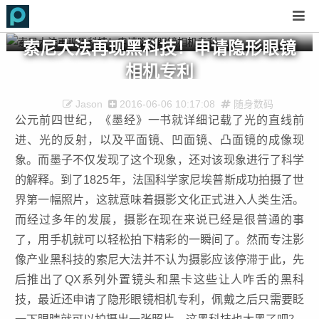
索尼大法再现黑科技！申请隐形眼镜
相机专利
Jason
2016-06-06 10:17:08
随身数码
公元前四世纪，《墨经》一书就详细记载了光的直线前
进、光的反射，以及平面镜、凹面镜、凸面镜的成像现
象。而墨子不仅发现了这个现象，还对该现象进行了科学
的解释。到了1825年，法国科学家尼埃普斯成功拍摄了世
界第一幅照片，这就意味着摄影文化正式进入人类生活。
而经过多年的发展，摄影在现在来说已经是很普通的事
了，用手机就可以轻松拍下精彩的一瞬间了。然而专注影
像产业黑科技的索尼大法并不认为摄影应该停滞于此，先
后推出了QX系列外置镜头和黑卡这些让人咋舌的黑科
技，最近还申请了隐形眼镜相机专利，佩戴之后只需要眨