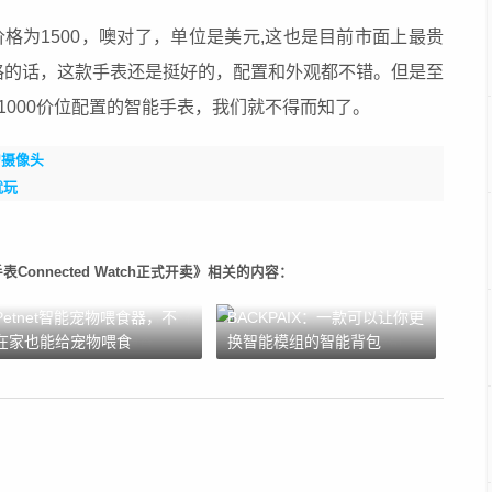
ch的价格为1500，噢对了，单位是美元,这也是目前市面上最贵
格的话，这款手表还是挺好的，配置和外观都不错。但是至
1000价位配置的智能手表，我们就不得而知了。
新增摄像头
就玩
onnected Watch正式开卖》相关的内容：
Petnet智能宠物喂食器，不
BACKPAIX：一款可以让你更
在家也能给宠物喂食
换智能模组的智能背包