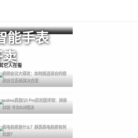
智能手表
开卖
其它人在看
视频会议大爆发：如何挑选适合的视
频会议系统解决方案
realme真我Q3 Pro狂欢版评测：焕新
体验 专为618而来
高电机柜是什么？群英高电机柜有何
优势？