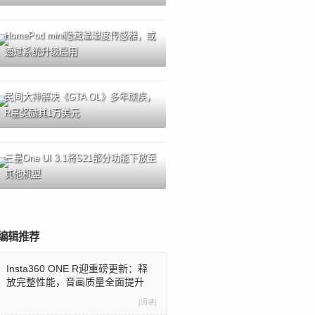
HomePod mini隐藏温湿度传感器，或
通过系统升级启用
民间大神解决《GTA OL》多年顽疾，
R星奖励其1万美元
三星One UI 3.1将S21部分功能下放至
其他机型
编辑推荐
Insta360 ONE R迎重磅更新：释
放完整性能，音画质量全面提升
[阅读]