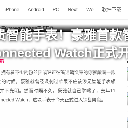
iPhone
Android
PC
Next
We
软件下载
贵智能手表！豪雅首款
onnected Watch正式
码
Jason
2016-06-20 15:52:57
随身数码
，拥有着不少的粉丝，或许正在看这篇文章的你就戴着一款
ch面世的时候，豪雅就曾经讽刺过苹果不应该涉足智能手表领
并不光明。然而时隔不久，豪雅就自己掌嘴了，去年11
ected Watch，这块手表于今天正式进入销售阶段。