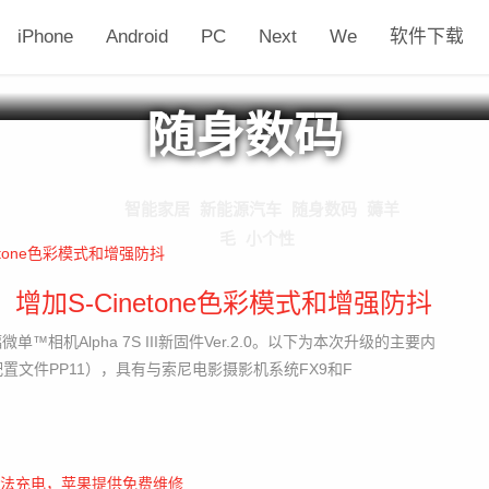
iPhone
Android
PC
Next
We
软件下载
随身数码
智能家居
新能源汽车
随身数码
薅羊
毛
小个性
增加S-Cinetone色彩模式和增强防抖
单™相机Alpha 7S III新固件Ver.2.0。以下为本次升级的主要内
片配置文件PP11），具有与索尼电影摄影机系统FX9和F