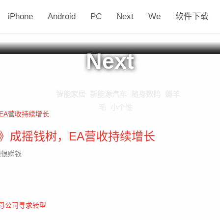
iPhone
Android
PC
Next
We
软件下载
Next
智能家居
新能源汽车
随身数码
薅羊
毛
小个性
雄》成摇钱树，EA营收持续增长
能很赚钱