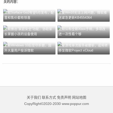
关的内容：
微软Surface Go2有望5月发布，配
修复Win10无法上网问题，微软推
置和售价都有惊喜
送紧急更新KB4554364
微软推出“家庭安全”功能，协助家
微软公布全新Xbox手柄，多项改
长掌握小孩的设备使用
进一次性看个够
更新Windows 10后受尽折磨，国
三星游戏串流服务被腰斩，或将转
外大量用户投诉微软
移至微软Project xCloud
关于我们
联系方式
免责声明
网站地图
CopyRight©2020-2030 www.poppur.com